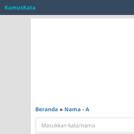
KamusKata
Beranda
»
Nama - A