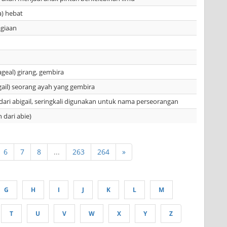
a) hebat
giaan
ageal) girang, gembira
igail) seorang ayah yang gembira
ari abigail, seringkali digunakan untuk nama perseorangan
 dari abie)
6
7
8
...
263
264
»
G
H
I
J
K
L
M
T
U
V
W
X
Y
Z