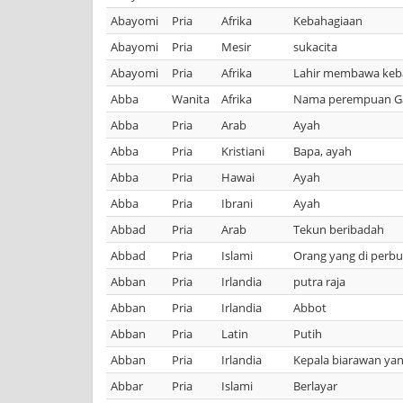
Abayomi
Pria
Afrika
Kebahagiaan
Abayomi
Pria
Mesir
sukacita
Abayomi
Pria
Afrika
Lahir membawa keb
Abba
Wanita
Afrika
Nama perempuan Gan
Abba
Pria
Arab
Ayah
Abba
Pria
Kristiani
Bapa, ayah
Abba
Pria
Hawai
Ayah
Abba
Pria
Ibrani
Ayah
Abbad
Pria
Arab
Tekun beribadah
Abbad
Pria
Islami
Orang yang di perbu
Abban
Pria
Irlandia
putra raja
Abban
Pria
Irlandia
Abbot
Abban
Pria
Latin
Putih
Abban
Pria
Irlandia
Kepala biarawan yan
Abbar
Pria
Islami
Berlayar