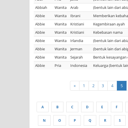
Abbiah
Wanita
Arab
(bentuk lain dari abi
Abbie
Wanita
Ibrani
Memberikan kebaha
Abbie
Wanita
Kristiani
Kegembiraan ayah
Abbie
Wanita
Kristiani
Kebebasan nama
Abbie
Wanita
Irlandia
(bentuk lain dari abi
Abbie
Wanita
Jerman
(bentuk lain dari ab
Abbie
Wanita
Sejarah
Bentuk kesayangan d
Abbie
Pria
Indonesia
Keluarga (bentuk lain
«
1
2
3
4
5
A
B
C
D
E
F
N
O
P
Q
R
S