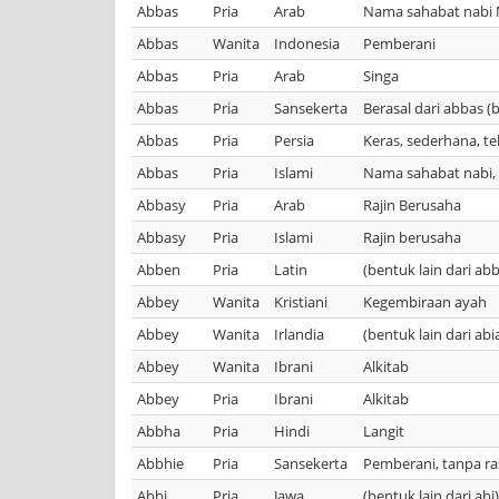
Abbas
Pria
Arab
Nama sahabat nab
Abbas
Wanita
Indonesia
Pemberani
Abbas
Pria
Arab
Singa
Abbas
Pria
Sansekerta
Berasal dari abbas (
Abbas
Pria
Persia
Keras, sederhana, tel
Abbas
Pria
Islami
Nama sahabat nabi, 
Abbasy
Pria
Arab
Rajin Berusaha
Abbasy
Pria
Islami
Rajin berusaha
Abben
Pria
Latin
(bentuk lain dari ab
Abbey
Wanita
Kristiani
Kegembiraan ayah
Abbey
Wanita
Irlandia
(bentuk lain dari abi
Abbey
Wanita
Ibrani
Alkitab
Abbey
Pria
Ibrani
Alkitab
Abbha
Pria
Hindi
Langit
Abbhie
Pria
Sansekerta
Pemberani, tanpa ras
Abbi
Pria
Jawa
(bentuk lain dari ab