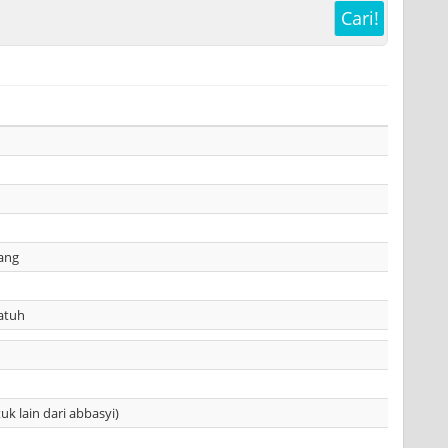
Cari!
ang
patuh
uk lain dari abbasyi)