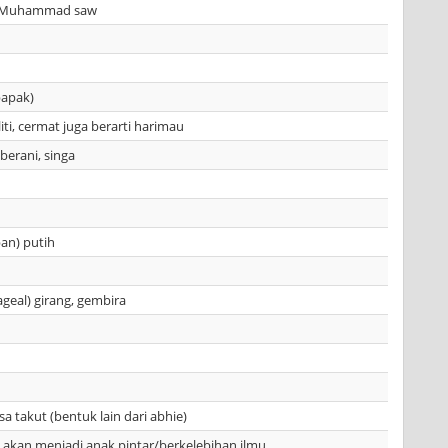
i Muhammad saw
bapak)
iti, cermat juga berarti harimau
berani, singa
ban) putih
ageal) girang, gembira
a takut (bentuk lain dari abhie)
i) akan menjadi anak pintar/berkelebihan ilmu