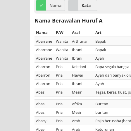
Nama
Kata
Nama Berawalan Huruf A
Nama
P/W
Asal
Arti
Abarrane
Wanita
Arthurian
Bapak
Abarrane
Wanita
Ibrani
Bapak
Abarrane
Wanita
Ibrani
Ayah
Abarron
Pria
Kristiani
Bapa segala bangsa
Abarron
Pria
Hawai
Ayah dari banyak or
Abarron
Pria
Ibrani
Ayah
Abasi
Pria
Mesir
Tegas, keras, kuat, 
Abasi
Pria
Afrika
Buritan
Abasi
Pria
Mesir
buritan
Abasyi
Pria
Arab
Rajin berusaha (bent
Abay
Pria
Arab
Keturunan