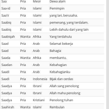
Saa
Pria
Mesir
Dewa alam
Saa-id
Pria
Islami
Pemimpin
Saa'ii
Pria
Islami
yang lari, berusaha.
Saabiq
Pria
Islami
pemenang, yang terdalam.
Saabiq
Pria
Islami
Lebih dahulu dari yang lain
Saabiqah
Wanita
Afrika
Yang terdahulu
Saad
Pria
Arab
Selamat bekerja
Saad
Pria
Arab
Bahagia
Saada
Wanita
Afrika
membantu.
Saadan
Pria
Arab
Kebahagian
Saadi
Pria
Arab
Kebahagianku
Saadi
Pria
Indonesia
Bijak dan cerdas
Saadya
Pria
Ibrani
Allah sang penolong
Saadya
Pria
Ibrani
Allah maha penolong
Saadya
Pria
Kristiani
Penolong tuhan
Saahirah
Wanita
Islami
Rembulan