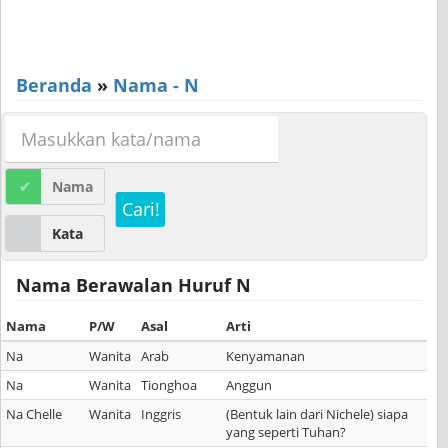
Beranda
»
Nama - N
Nama
Cari!
Kata
Nama Berawalan Huruf N
Nama
P/W
Asal
Arti
Na
Wanita
Arab
Kenyamanan
Na
Wanita
Tionghoa
Anggun
Na Chelle
Wanita
Inggris
(Bentuk lain dari Nichele) siapa
yang seperti Tuhan?