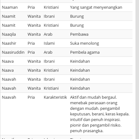
Naaman
Pria
Kristiani
Yang sangat menyenangkan
Naamit
Wanita
Ibrani
Burung
Naamit
Wanita
Kristiani
Burung
Naaqila
Wanita
Arab
Pembawa
Naashir
Pria
Islami
Suka menolong
Naasiruddin
Pria
Arab
Pembela agama
Naava
Wanita
Ibrani
Keindahan
Naava
Wanita
Kristiani
Keindahan
Naavah
Wanita
Ibrani
Keindahan
Naavah
Wanita
Kristiani
Keindahan
Naavah
Pria
Karakteristik
Aktif dan mudah bergaul.
menebak perasaan orang
dengan mudah. pengambil
keputusan, berani, keras kepala.
intuitif dan penuh inspirasi.
pionir dan pengambil risiko.
penuh prasangka.