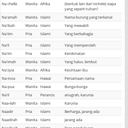
Na chelle
Wanita
Afrika
(bentuk lain dari nichele) siapa
yang seperti tuhan?
Na'amah
Wanita
Islami
Nama burung yang terkenal
Na'ibah
Wanita
Islami
Yang mewakili
Na'iim
Pria
Islami
Yang berbahagia
Na'il
Pria
Islami
Yang memperoleh
Na'im
Pria
Islami
Kenikmatan
Na'imah
Wanita
Islami
Yang halus, lembut
Na'zyia
Wanita
Afrika
Kecintaan ibu
Na-inoa
Pria
Hawai
Persamaan nama
Na-pua
Wanita
Hawai
Bunga-bunga
Na'il
Pria
Perancis
anugrah, karunia
Naa-ilah
Wanita
Islami
Karunia
Naadir
Pria
Islami
Berharga, jarang ada
Naadirah
Wanita
Islami
Jarang ada