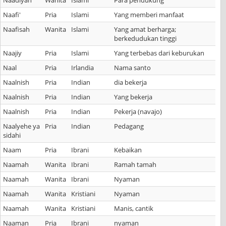
Naadiyah
Wanita
Islami
Para pendukung
Naafi'
Pria
Islami
Yang memberi manfaat
Naafisah
Wanita
Islami
Yang amat berharga;
berkedudukan tinggi
Naajiy
Pria
Islami
Yang terbebas dari keburukan
Naal
Pria
Irlandia
Nama santo
Naalnish
Pria
Indian
dia bekerja
Naalnish
Pria
Indian
Yang bekerja
Naalnish
Pria
Indian
Pekerja (navajo)
Naalyehe ya
Pria
Indian
Pedagang
sidahi
Naam
Pria
Ibrani
Kebaikan
Naamah
Wanita
Ibrani
Ramah tamah
Naamah
Wanita
Ibrani
Nyaman
Naamah
Wanita
Kristiani
Nyaman
Naamah
Wanita
Kristiani
Manis, cantik
Naaman
Pria
Ibrani
nyaman