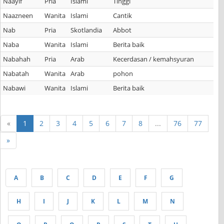
Naayif
Pria
Islami
Tinggi
Naazneen
Wanita
Islami
Cantik
Nab
Pria
Skotlandia
Abbot
Naba
Wanita
Islami
Berita baik
Nabahah
Pria
Arab
Kecerdasan / kemahsyuran
Nabatah
Wanita
Arab
pohon
Nabawi
Wanita
Islami
Berita baik
«
1
2
3
4
5
6
7
8
...
76
77
»
A
B
C
D
E
F
G
H
I
J
K
L
M
N