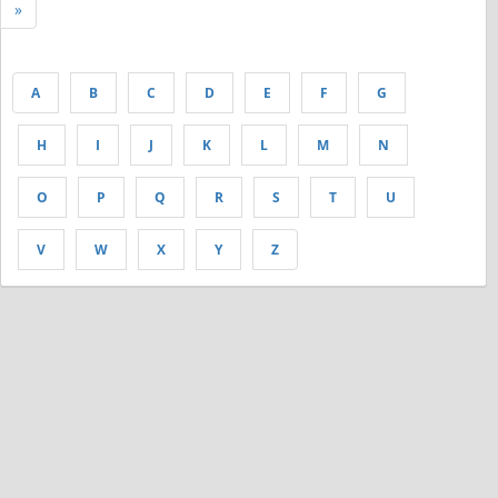
»
A
B
C
D
E
F
G
H
I
J
K
L
M
N
O
P
Q
R
S
T
U
V
W
X
Y
Z