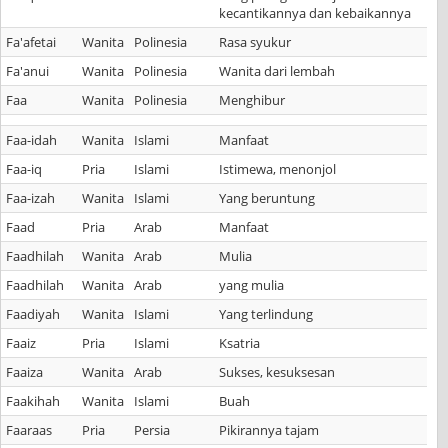
kecantikannya dan kebaikannya
Fa'afetai
Wanita
Polinesia
Rasa syukur
Fa'anui
Wanita
Polinesia
Wanita dari lembah
Faa
Wanita
Polinesia
Menghibur
Faa-idah
Wanita
Islami
Manfaat
Faa-iq
Pria
Islami
Istimewa, menonjol
Faa-izah
Wanita
Islami
Yang beruntung
Faad
Pria
Arab
Manfaat
Faadhilah
Wanita
Arab
Mulia
Faadhilah
Wanita
Arab
yang mulia
Faadiyah
Wanita
Islami
Yang terlindung
Faaiz
Pria
Islami
Ksatria
Faaiza
Wanita
Arab
Sukses, kesuksesan
Faakihah
Wanita
Islami
Buah
Faaraas
Pria
Persia
Pikirannya tajam