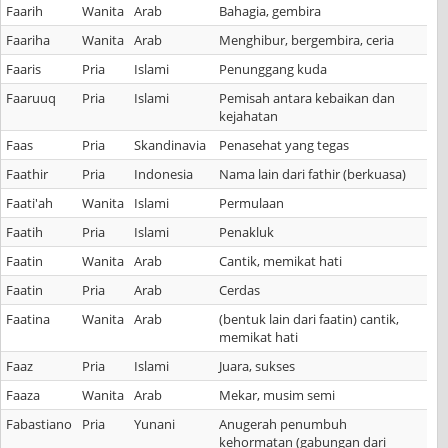
Faarih
Wanita
Arab
Bahagia, gembira
Faariha
Wanita
Arab
Menghibur, bergembira, ceria
Faaris
Pria
Islami
Penunggang kuda
Faaruuq
Pria
Islami
Pemisah antara kebaikan dan
kejahatan
Faas
Pria
Skandinavia
Penasehat yang tegas
Faathir
Pria
Indonesia
Nama lain dari fathir (berkuasa)
Faati'ah
Wanita
Islami
Permulaan
Faatih
Pria
Islami
Penakluk
Faatin
Wanita
Arab
Cantik, memikat hati
Faatin
Pria
Arab
Cerdas
Faatina
Wanita
Arab
(bentuk lain dari faatin) cantik,
memikat hati
Faaz
Pria
Islami
Juara, sukses
Faaza
Wanita
Arab
Mekar, musim semi
Fabastiano
Pria
Yunani
Anugerah penumbuh
kehormatan (gabungan dari