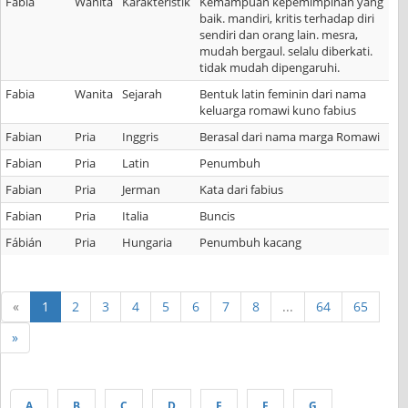
Fabia
Wanita
Karakteristik
Kemampuan kepemimpinan yang
baik. mandiri, kritis terhadap diri
sendiri dan orang lain. mesra,
mudah bergaul. selalu diberkati.
tidak mudah dipengaruhi.
Fabia
Wanita
Sejarah
Bentuk latin feminin dari nama
keluarga romawi kuno fabius
Fabian
Pria
Inggris
Berasal dari nama marga Romawi
Fabian
Pria
Latin
Penumbuh
Fabian
Pria
Jerman
Kata dari fabius
Fabian
Pria
Italia
Buncis
Fábián
Pria
Hungaria
Penumbuh kacang
«
1
2
3
4
5
6
7
8
...
64
65
»
A
B
C
D
E
F
G