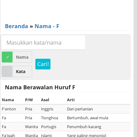
Beranda
»
Nama - F
Nama
Cari!
Kata
Nama Berawalan Huruf F
Nama
P/W
Asal
Arti
F'enton
Pria
Inggris
Dari pertanian
Fa
Pria
Tionghoa
Bertumbuh, awal mula
Fa
Wanita
Portugis
Penumbuh kacang
Fa'iqah
Wanita
Islami
Yang paling menonjol