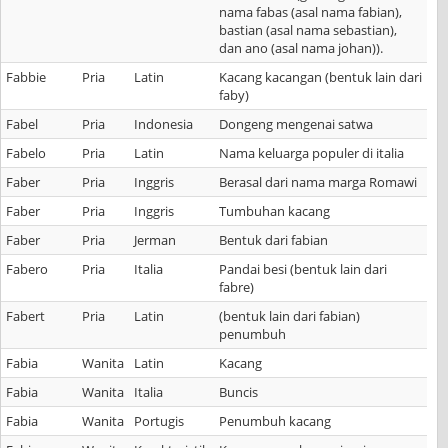
nama fabas (asal nama fabian),
bastian (asal nama sebastian),
dan ano (asal nama johan)).
Fabbie
Pria
Latin
Kacang kacangan (bentuk lain dari
faby)
Fabel
Pria
Indonesia
Dongeng mengenai satwa
Fabelo
Pria
Latin
Nama keluarga populer di italia
Faber
Pria
Inggris
Berasal dari nama marga Romawi
Faber
Pria
Inggris
Tumbuhan kacang
Faber
Pria
Jerman
Bentuk dari fabian
Fabero
Pria
Italia
Pandai besi (bentuk lain dari
fabre)
Fabert
Pria
Latin
(bentuk lain dari fabian)
penumbuh
Fabia
Wanita
Latin
Kacang
Fabia
Wanita
Italia
Buncis
Fabia
Wanita
Portugis
Penumbuh kacang