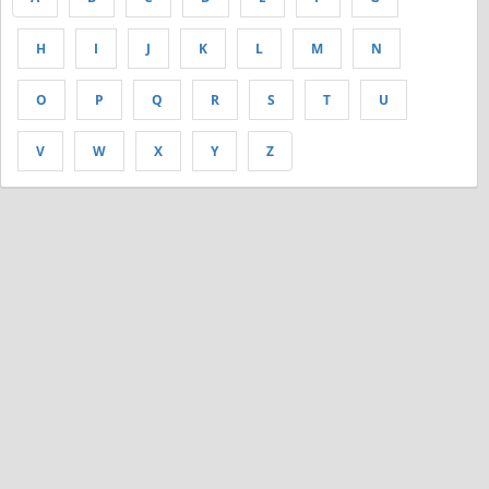
H
I
J
K
L
M
N
O
P
Q
R
S
T
U
V
W
X
Y
Z