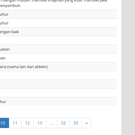
n dengan mudah. memiliki imajinasi yang kuat. memiliki jiwa
penyembuh.
luhur
luhur
dengan baik
uatan
wan
na (nama lain dari aldwin)
uhur
10
11
12
13
...
32
33
»