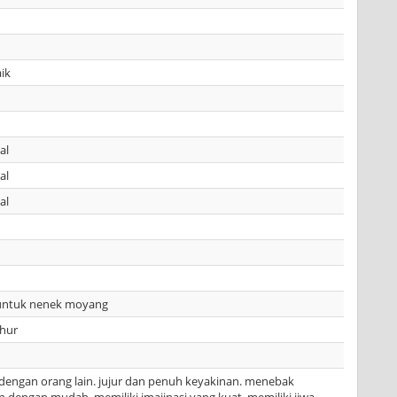
ik
al
al
al
untuk nenek moyang
uhur
 dengan orang lain. jujur dan penuh keyakinan. menebak