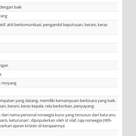
dengan baik
yang
tif. ahli berkomunikasi. pengambil keputusan, berani, keras
ngan
a
k moyang
mpatan yang datang. memiliki kemampuan berbicara yang baik.
n, berani, keras kepala. rela berkorban, penyayang.
 dari nama personal norwegia kuno yang tersusun dari kata anu
pewaris, keturunan'. dipopulerkan oleh st olaf, raja norwegia (995-
arkan ajaran kristen di kerajaannya