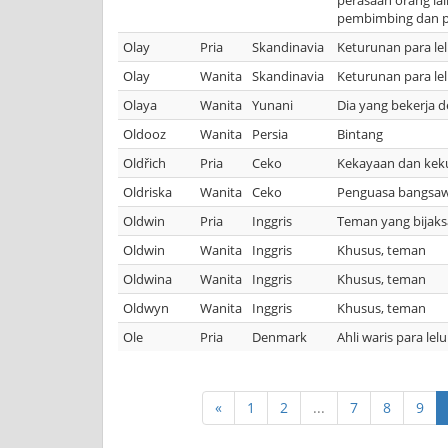
perasaan orang lai
pembimbing dan 
Olay
Pria
Skandinavia
Keturunan para le
Olay
Wanita
Skandinavia
Keturunan para le
Olaya
Wanita
Yunani
Dia yang bekerja 
Oldooz
Wanita
Persia
Bintang
Oldřich
Pria
Ceko
Kekayaan dan kek
Oldriska
Wanita
Ceko
Penguasa bangsa
Oldwin
Pria
Inggris
Teman yang bijaksa
Oldwin
Wanita
Inggris
Khusus, teman
Oldwina
Wanita
Inggris
Khusus, teman
Oldwyn
Wanita
Inggris
Khusus, teman
Ole
Pria
Denmark
Ahli waris para lel
«
1
2
...
7
8
9