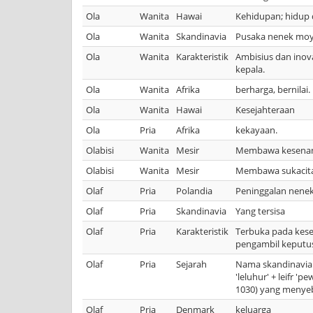
Ola
Wanita
Hawai
Kehidupan; hidup 
Ola
Wanita
Skandinavia
Pusaka nenek mo
Ola
Wanita
Karakteristik
Ambisius dan inova
kepala.
Ola
Wanita
Afrika
berharga, bernilai.
Ola
Wanita
Hawai
Kesejahteraan
Ola
Pria
Afrika
kekayaan.
Olabisi
Wanita
Mesir
Membawa kesena
Olabisi
Wanita
Mesir
Membawa sukacit
Olaf
Pria
Polandia
Peninggalan nene
Olaf
Pria
Skandinavia
Yang tersisa
Olaf
Pria
Karakteristik
Terbuka pada kese
pengambil keputusa
Olaf
Pria
Sejarah
Nama skandinavia:
'leluhur' + leifr '
1030) yang menyeb
Olaf
Pria
Denmark
keluarga