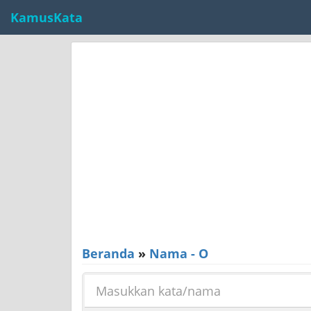
KamusKata
Beranda
»
Nama - O