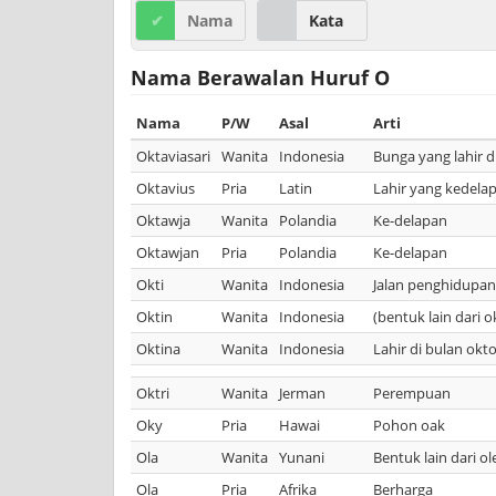
Nama
Kata
Nama Berawalan Huruf O
Nama
P/W
Asal
Arti
Oktaviasari
Wanita
Indonesia
Bunga yang lahir 
Oktavius
Pria
Latin
Lahir yang kedelap
Oktawja
Wanita
Polandia
Ke-delapan
Oktawjan
Pria
Polandia
Ke-delapan
Okti
Wanita
Indonesia
Jalan penghidupan
Oktin
Wanita
Indonesia
(bentuk lain dari 
Oktina
Wanita
Indonesia
Lahir di bulan ok
Oktri
Wanita
Jerman
Perempuan
Oky
Pria
Hawai
Pohon oak
Ola
Wanita
Yunani
Bentuk lain dari ol
Ola
Pria
Afrika
Berharga