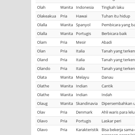
Olah
Wanita
Indonesia
Tingkah laku
Olakeakua
Pria
Hawai
Tuhan itu hidup
Olalla
Wanita
Spanyol
Pembicara yang ba
Olalla
Wanita
Portugis
Berbicara baik
Olam
Pria
Mesir
Abadi
Olan
Pria
Italia
Tanah yang terken
Oland
Pria
Italia
Tanah yang terken
Olando
Pria
Italia
Tanah yang terken
Olata
Wanita
Melayu
Danau
Olathe
Wanita
Indian
Cantik
Olathe
Wanita
Indian
Indah
Olaug
Wanita
Skandinavia
Dipersembahkan 
Olav
Pria
Denmark
Ahli waris para lel
Olavo
Pria
Portugis
Laskar peri
Olavo
Pria
Karakteristik
Bisa bekerja sama