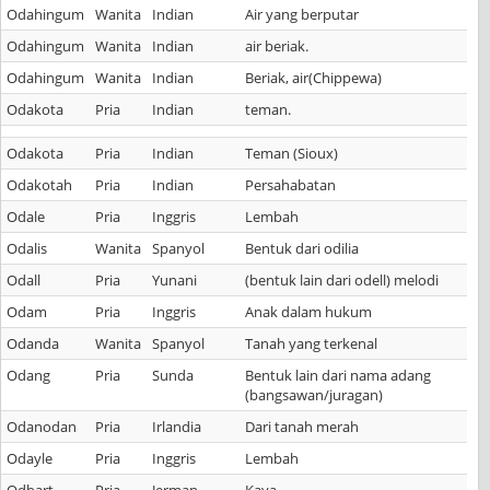
Odahingum
Wanita
Indian
Air yang berputar
Odahingum
Wanita
Indian
air beriak.
Odahingum
Wanita
Indian
Beriak, air(Chippewa)
Odakota
Pria
Indian
teman.
Odakota
Pria
Indian
Teman (Sioux)
Odakotah
Pria
Indian
Persahabatan
Odale
Pria
Inggris
Lembah
Odalis
Wanita
Spanyol
Bentuk dari odilia
Odall
Pria
Yunani
(bentuk lain dari odell) melodi
Odam
Pria
Inggris
Anak dalam hukum
Odanda
Wanita
Spanyol
Tanah yang terkenal
Odang
Pria
Sunda
Bentuk lain dari nama adang
(bangsawan/juragan)
Odanodan
Pria
Irlandia
Dari tanah merah
Odayle
Pria
Inggris
Lembah