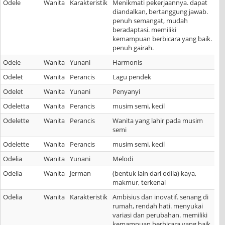
Odele
Wanita
Karakteristik
Menikmati pekerjaannya. dapat
diandalkan, bertanggung jawab.
penuh semangat, mudah
beradaptasi. memiliki
kemampuan berbicara yang baik.
penuh gairah.
Odele
Wanita
Yunani
Harmonis
Odelet
Wanita
Perancis
Lagu pendek
Odelet
Wanita
Yunani
Penyanyi
Odeletta
Wanita
Perancis
musim semi, kecil
Odelette
Wanita
Perancis
Wanita yang lahir pada musim
semi
Odelette
Wanita
Perancis
musim semi, kecil
Odelia
Wanita
Yunani
Melodi
Odelia
Wanita
Jerman
(bentuk lain dari odila) kaya,
makmur, terkenal
Odelia
Wanita
Karakteristik
Ambisius dan inovatif. senang di
rumah, rendah hati. menyukai
variasi dan perubahan. memiliki
kemampuan berbicara yang baik.