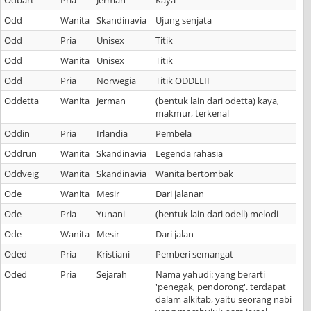
Odbart
Pria
Jerman
Kaya
Odd
Wanita
Skandinavia
Ujung senjata
Odd
Pria
Unisex
Titik
Odd
Wanita
Unisex
Titik
Odd
Pria
Norwegia
Titik ODDLEIF
Oddetta
Wanita
Jerman
(bentuk lain dari odetta) kaya,
makmur, terkenal
Oddin
Pria
Irlandia
Pembela
Oddrun
Wanita
Skandinavia
Legenda rahasia
Oddveig
Wanita
Skandinavia
Wanita bertombak
Ode
Wanita
Mesir
Dari jalanan
Ode
Pria
Yunani
(bentuk lain dari odell) melodi
Ode
Wanita
Mesir
Dari jalan
Oded
Pria
Kristiani
Pemberi semangat
Oded
Pria
Sejarah
Nama yahudi: yang berarti
'penegak, pendorong'. terdapat
dalam alkitab, yaitu seorang nabi