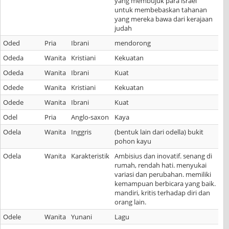
yang membujuk para israel
untuk membebaskan tahanan
yang mereka bawa dari kerajaan
judah
Oded
Pria
Ibrani
mendorong
Odeda
Wanita
Kristiani
Kekuatan
Odeda
Wanita
Ibrani
Kuat
Odede
Wanita
Kristiani
Kekuatan
Odede
Wanita
Ibrani
Kuat
Odel
Pria
Anglo-saxon
Kaya
Odela
Wanita
Inggris
(bentuk lain dari odella) bukit
pohon kayu
Odela
Wanita
Karakteristik
Ambisius dan inovatif. senang di
rumah, rendah hati. menyukai
variasi dan perubahan. memiliki
kemampuan berbicara yang baik.
mandiri, kritis terhadap diri dan
orang lain.
Odele
Wanita
Yunani
Lagu