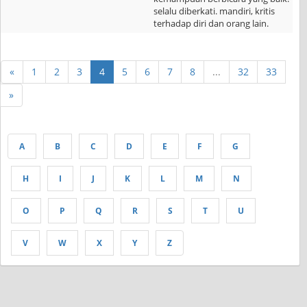
selalu diberkati. mandiri, kritis
terhadap diri dan orang lain.
«
1
2
3
4
5
6
7
8
...
32
33
»
A
B
C
D
E
F
G
H
I
J
K
L
M
N
O
P
Q
R
S
T
U
V
W
X
Y
Z