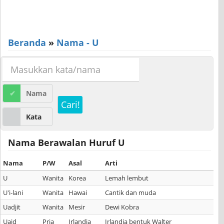
Beranda
»
Nama - U
Nama
Cari!
Kata
Nama Berawalan Huruf U
Nama
P/W
Asal
Arti
U
Wanita
Korea
Lemah lembut
U'i-lani
Wanita
Hawai
Cantik dan muda
Uadjit
Wanita
Mesir
Dewi Kobra
Uaid
Pria
Irlandia
Irlandia bentuk Walter