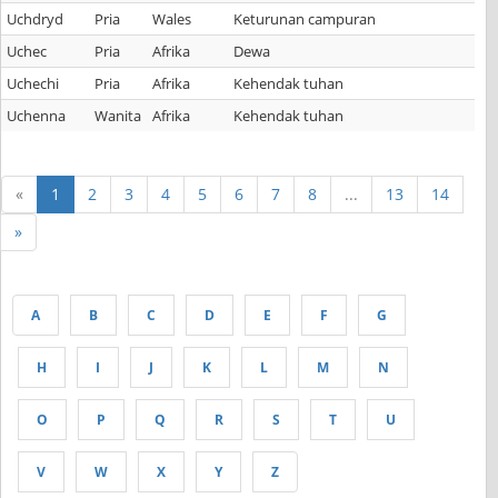
Uchdryd
Pria
Wales
Keturunan campuran
Uchec
Pria
Afrika
Dewa
Uchechi
Pria
Afrika
Kehendak tuhan
Uchenna
Wanita
Afrika
Kehendak tuhan
«
1
2
3
4
5
6
7
8
...
13
14
»
A
B
C
D
E
F
G
H
I
J
K
L
M
N
O
P
Q
R
S
T
U
V
W
X
Y
Z