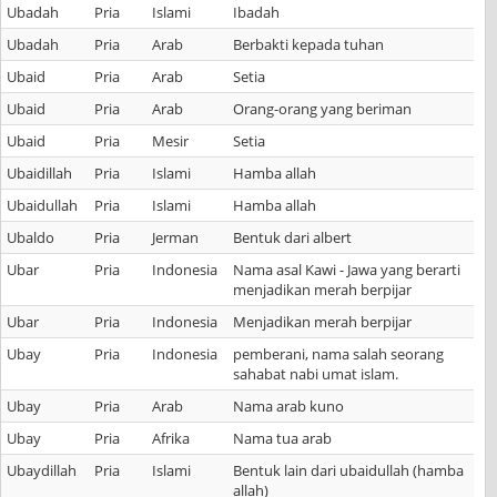
Ubadah
Pria
Islami
Ibadah
Ubadah
Pria
Arab
Berbakti kepada tuhan
Ubaid
Pria
Arab
Setia
Ubaid
Pria
Arab
Orang-orang yang beriman
Ubaid
Pria
Mesir
Setia
Ubaidillah
Pria
Islami
Hamba allah
Ubaidullah
Pria
Islami
Hamba allah
Ubaldo
Pria
Jerman
Bentuk dari albert
Ubar
Pria
Indonesia
Nama asal Kawi - Jawa yang berarti
menjadikan merah berpijar
Ubar
Pria
Indonesia
Menjadikan merah berpijar
Ubay
Pria
Indonesia
pemberani, nama salah seorang
sahabat nabi umat islam.
Ubay
Pria
Arab
Nama arab kuno
Ubay
Pria
Afrika
Nama tua arab
Ubaydillah
Pria
Islami
Bentuk lain dari ubaidullah (hamba
allah)