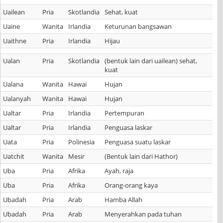
Uailean
Pria
Skotlandia
Sehat, kuat
Uaine
Wanita
Irlandia
Keturunan bangsawan
Uaithne
Pria
Irlandia
Hijau
Ualan
Pria
Skotlandia
(bentuk lain dari uailean) sehat,
kuat
Ualana
Wanita
Hawai
Hujan
Ualanyah
Wanita
Hawai
Hujan
Ualtar
Pria
Irlandia
Pertempuran
Ualtar
Pria
Irlandia
Penguasa laskar
Uata
Pria
Polinesia
Penguasa suatu laskar
Uatchit
Wanita
Mesir
(Bentuk lain dari Hathor)
Uba
Pria
Afrika
Ayah, raja
Uba
Pria
Afrika
Orang-orang kaya
Ubadah
Pria
Arab
Hamba Allah
Ubadah
Pria
Arab
Menyerahkan pada tuhan