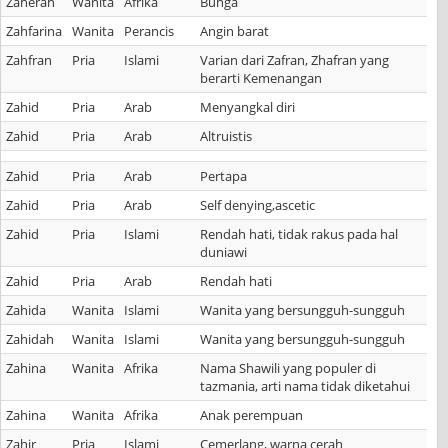
Zaherah
Wanita
Afrika
Bunga
Zahfarina
Wanita
Perancis
Angin barat
Zahfran
Pria
Islami
Varian dari Zafran, Zhafran yang
berarti Kemenangan
Zahid
Pria
Arab
Menyangkal diri
Zahid
Pria
Arab
Altruistis
Zahid
Pria
Arab
Pertapa
Zahid
Pria
Arab
Self denying,ascetic
Zahid
Pria
Islami
Rendah hati, tidak rakus pada hal
duniawi
Zahid
Pria
Arab
Rendah hati
Zahida
Wanita
Islami
Wanita yang bersungguh-sungguh
Zahidah
Wanita
Islami
Wanita yang bersungguh-sungguh
Zahina
Wanita
Afrika
Nama Shawili yang populer di
tazmania, arti nama tidak diketahui
Zahina
Wanita
Afrika
Anak perempuan
Zahir
Pria
Islami
Cemerlang, warna cerah