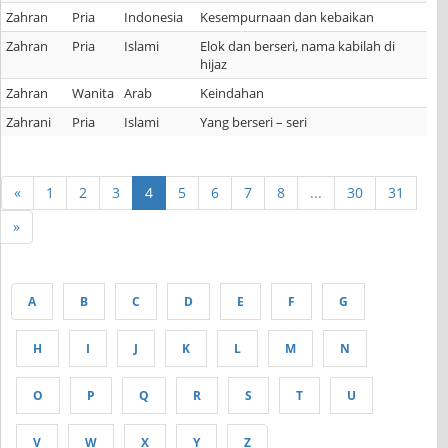
Zahran
Pria
Indonesia
Kesempurnaan dan kebaikan
Zahran
Pria
Islami
Elok dan berseri, nama kabilah di
hijaz
Zahran
Wanita
Arab
Keindahan
Zahrani
Pria
Islami
Yang berseri – seri
«
1
2
3
4
5
6
7
8
...
30
31
»
A
B
C
D
E
F
G
H
I
J
K
L
M
N
O
P
Q
R
S
T
U
V
W
X
Y
Z