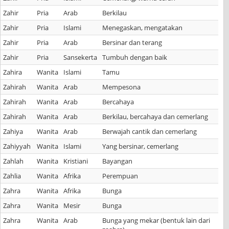
Zahir
Pria
Arab
Berkilau
Zahir
Pria
Islami
Menegaskan, mengatakan
Zahir
Pria
Arab
Bersinar dan terang
Zahir
Pria
Sansekerta
Tumbuh dengan baik
Zahira
Wanita
Islami
Tamu
Zahirah
Wanita
Arab
Mempesona
Zahirah
Wanita
Arab
Bercahaya
Zahirah
Wanita
Arab
Berkilau, bercahaya dan cemerlang
Zahiya
Wanita
Arab
Berwajah cantik dan cemerlang
Zahiyyah
Wanita
Islami
Yang bersinar, cemerlang
Zahlah
Wanita
Kristiani
Bayangan
Zahlia
Wanita
Afrika
Perempuan
Zahra
Wanita
Afrika
Bunga
Zahra
Wanita
Mesir
Bunga
Zahra
Wanita
Arab
Bunga yang mekar (bentuk lain dari