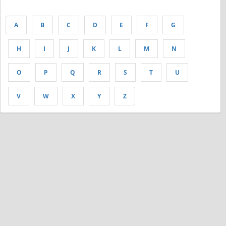
A
B
C
D
E
F
G
H
I
J
K
L
M
N
O
P
Q
R
S
T
U
V
W
X
Y
Z