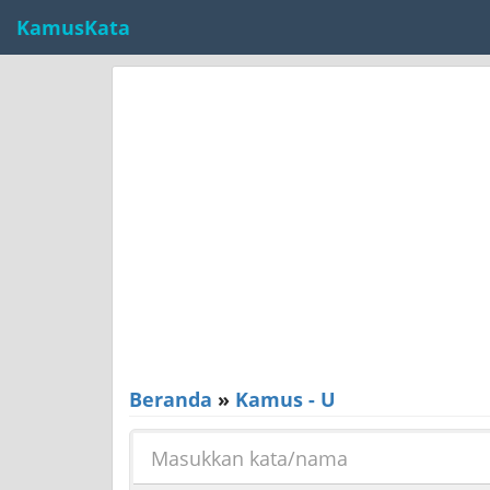
KamusKata
Beranda
»
Kamus - U