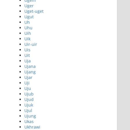
Ugem
Uger
Uget-uget
Ugut
Uh
Uhu
Uih
Uik
Uir-uir
Uis
Uit
Uja
Ujana
Ujang
Ujar
Uji
Uju
Ujub
Ujud
Ujuk
Ujul
Ujung
Ukas
Ukhrawi