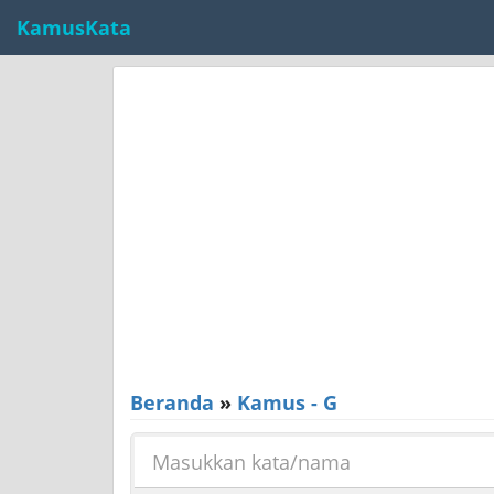
KamusKata
Beranda
»
Kamus - G