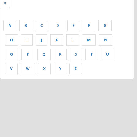
»
A
B
C
D
E
F
G
H
I
J
K
L
M
N
O
P
Q
R
S
T
U
V
W
X
Y
Z