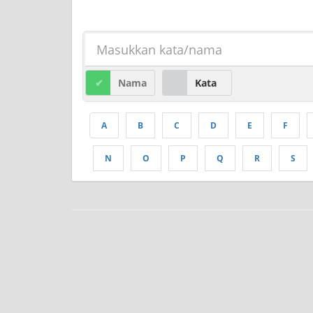
Nama
Kata
A
B
C
D
E
F
N
O
P
Q
R
S