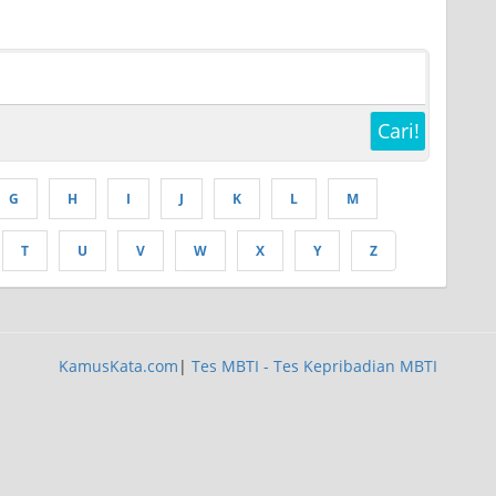
Cari!
G
H
I
J
K
L
M
T
U
V
W
X
Y
Z
KamusKata.com
|
Tes MBTI - Tes Kepribadian MBTI