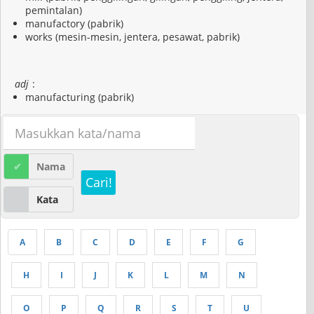
pemintalan)
manufactory (pabrik)
works (mesin-mesin, jentera, pesawat, pabrik)
adj
:
manufacturing (pabrik)
Nama
Cari!
Kata
A
B
C
D
E
F
G
H
I
J
K
L
M
N
O
P
Q
R
S
T
U