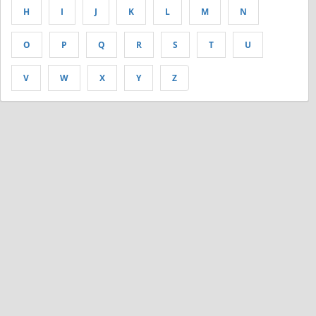
H
I
J
K
L
M
N
O
P
Q
R
S
T
U
V
W
X
Y
Z