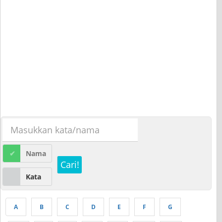
Nama
Cari!
Kata
A
B
C
D
E
F
G