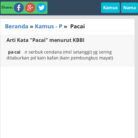
Kamus
Nama
Share:
Beranda
»
Kamus - P
»
Pacai
Arti Kata "Pacai" menurut KBBI
pa·cai
n
serbuk cendana (msl setanggi) yg sering
ditaburkan pd kain kafan (kain pembungkus mayat)