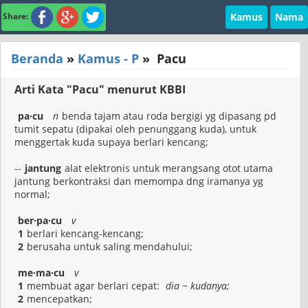
Kamus
Nama
Share:
Beranda
»
Kamus - P
»
Pacu
Arti Kata "Pacu" menurut KBBI
pa·cu
n
benda tajam atau roda bergigi yg dipasang pd
tumit sepatu (dipakai oleh penunggang kuda), untuk
menggertak kuda supaya berlari kencang;
--
jantung
alat elektronis untuk merangsang otot utama
jantung berkontraksi dan memompa dng iramanya yg
normal;
ber·pa·cu
v
1
berlari kencang-kencang;
2
berusaha untuk saling mendahului;
me·ma·cu
v
1
membuat agar berlari cepat:
dia ~ kudanya;
2
mencepatkan;