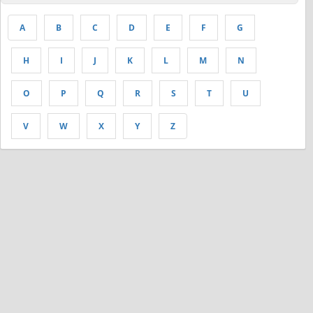
A
B
C
D
E
F
G
H
I
J
K
L
M
N
O
P
Q
R
S
T
U
V
W
X
Y
Z