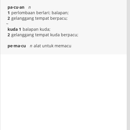
pa·cu·an
n
1
perlombaan berlari; balapan;
2
gelanggang tempat berpacu;
~
kuda 1
balapan kuda;
2
gelanggang tempat kuda berpacu;
pe·ma·cu
n
alat untuk memacu