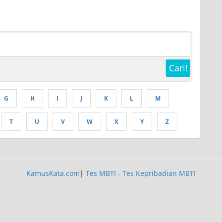
Cari!
G
H
I
J
K
L
M
T
U
V
W
X
Y
Z
KamusKata.com
|
Tes MBTI - Tes Kepribadian MBTI