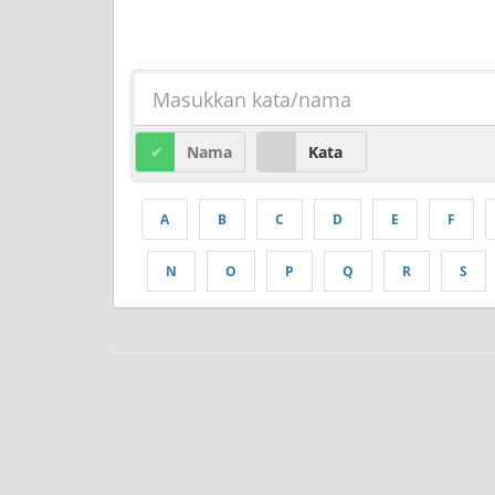
Nama
Kata
A
B
C
D
E
F
N
O
P
Q
R
S