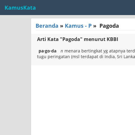
KamusKata
Beranda
»
Kamus - P
»
Pagoda
Arti Kata "Pagoda" menurut KBBI
pa·go·da
n
menara bertingkat yg atapnya terd
tugu peringatan (msl terdapat di India, Sri Lank