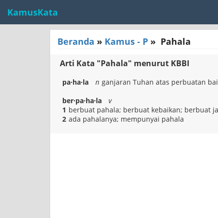
KamusKata
Beranda
»
Kamus - P
»
Pahala
Arti Kata "Pahala" menurut KBBI
pa·ha·la
n
ganjaran Tuhan atas perbuatan bai
ber·pa·ha·la
v
1
berbuat pahala; berbuat kebaikan; berbuat ja
2
ada pahalanya; mempunyai pahala