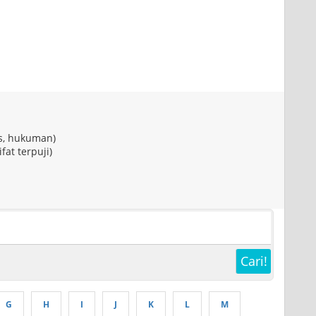
as, hukuman)
fat terpuji)
Cari!
G
H
I
J
K
L
M