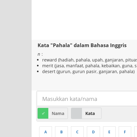
Kata "Pahala" dalam Bahasa Inggris
n
:
reward (hadiah, pahala, upah, ganjaran, pitu
merit (jasa, manfaat, pahala, kebaikan, guna, si
desert (gurun, gurun pasir, ganjaran, pahala)
Nama
Kata
A
B
C
D
E
F