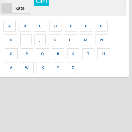
Cari!
Kata
A
B
C
D
E
F
G
H
I
J
K
L
M
N
O
P
Q
R
S
T
U
V
W
X
Y
Z