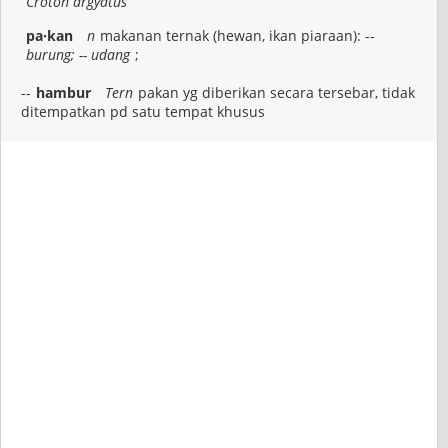
Croton argyatus
pa·kan
n
makanan ternak (hewan, ikan piaraan): --
burung; -- udang
;
--
hambur
Tern
pakan yg diberikan secara tersebar, tidak
ditempatkan pd satu tempat khusus