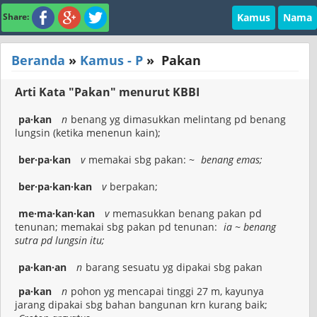
Kamus
Nama
Share:
Beranda
»
Kamus - P
»
Pakan
Arti Kata "Pakan" menurut KBBI
pa·kan
n
benang yg dimasukkan melintang pd benang
lungsin (ketika menenun kain);
ber·pa·kan
v
memakai sbg pakan: ~
benang emas;
ber·pa·kan·kan
v
berpakan;
me·ma·kan·kan
v
memasukkan benang pakan pd
tenunan; memakai sbg pakan pd tenunan:
ia ~ benang
sutra pd lungsin itu;
pa·kan·an
n
barang sesuatu yg dipakai sbg pakan
pa·kan
n
pohon yg mencapai tinggi 27 m, kayunya
jarang dipakai sbg bahan bangunan krn kurang baik;