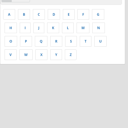
A
B
C
D
E
F
G
H
I
J
K
L
M
N
O
P
Q
R
S
T
U
V
W
X
Y
Z