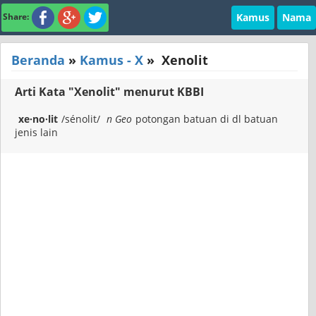
Kamus
Nama
Share:
Beranda
»
Kamus - X
»
Xenolit
Arti Kata "Xenolit" menurut KBBI
xe·no·lit
/sénolit/
n Geo
potongan batuan di dl batuan
jenis lain