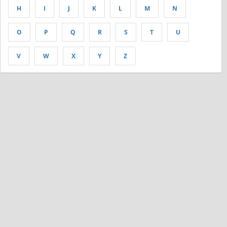
H
I
J
K
L
M
N
O
P
Q
R
S
T
U
V
W
X
Y
Z