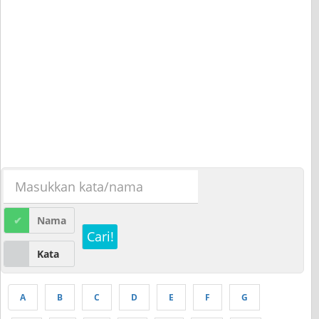
Nama
Cari!
Kata
A
B
C
D
E
F
G