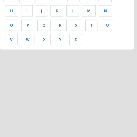
H
I
J
K
L
M
N
O
P
Q
R
S
T
U
V
W
X
Y
Z