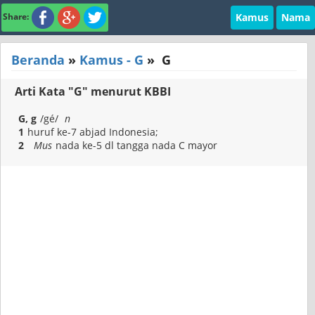
Kamus
Nama
Share:
Beranda
»
Kamus - G
»
G
Arti Kata "G" menurut KBBI
G, g
/gé/
n
1
huruf ke-7 abjad Indonesia;
2
Mus
nada ke-5 dl tangga nada C mayor