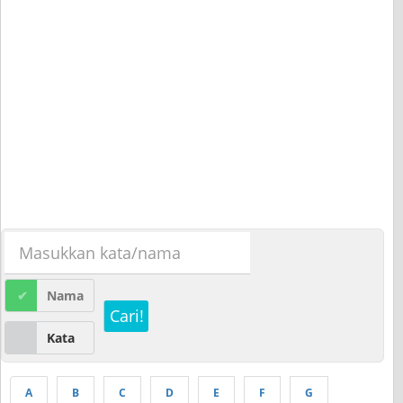
Nama
Cari!
Kata
A
B
C
D
E
F
G