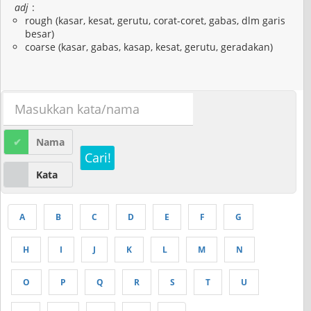
adj
:
rough (kasar, kesat, gerutu, corat-coret, gabas, dlm garis
besar)
coarse (kasar, gabas, kasap, kesat, gerutu, geradakan)
Nama
Cari!
Kata
A
B
C
D
E
F
G
H
I
J
K
L
M
N
O
P
Q
R
S
T
U