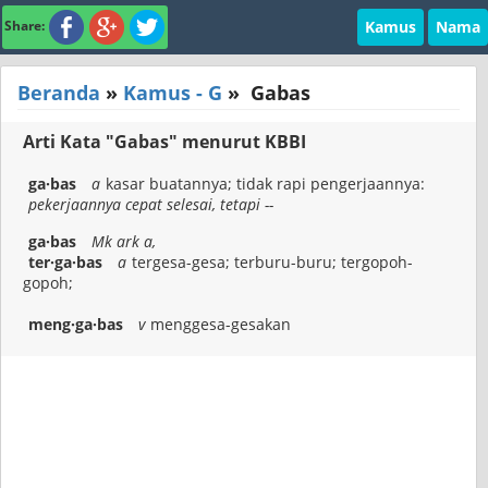
Kamus
Nama
Share:
Beranda
»
Kamus - G
»
Gabas
Arti Kata "Gabas" menurut KBBI
ga·bas
a
kasar buatannya; tidak rapi pengerjaannya:
pekerjaannya cepat selesai, tetapi --
ga·bas
Mk ark a,
ter·ga·bas
a
tergesa-gesa; terburu-buru; tergopoh-
gopoh;
meng·ga·bas
v
menggesa-gesakan