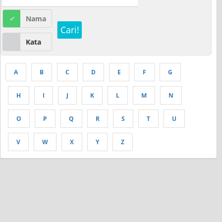
Nama
Cari!
Kata
A
B
C
D
E
F
G
H
I
J
K
L
M
N
O
P
Q
R
S
T
U
V
W
X
Y
Z