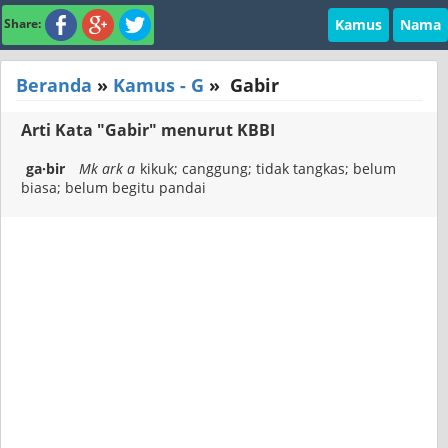
Kamus
Nama
Share:
Beranda
»
Kamus - G
»
Gabir
Arti Kata "Gabir" menurut KBBI
ga·bir
Mk ark a
kikuk; canggung; tidak tangkas; belum
biasa; belum begitu pandai