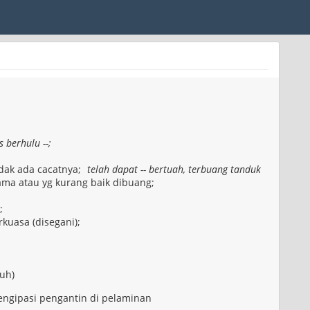
s berhulu --;
idak ada cacatnya;
telah dapat -- bertuah, terbuang tanduk
lama atau yg kurang baik dibuang;
;
kuasa (disegani);
uh)
ngipasi pengantin di pelaminan