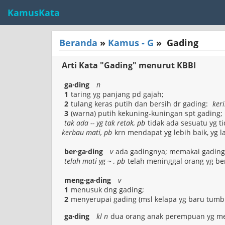
KamusKata
Beranda
»
Kamus - G
»
Gading
Arti Kata "Gading" menurut KBBI
ga·ding
n
1
taring yg panjang pd gajah;
2
tulang keras putih dan bersih dr gading:
keri
3
(warna) putih kekuning-kuningan spt gading;
tak ada -- yg tak retak, pb
tidak ada sesuatu yg t
kerbau mati, pb
krn mendapat yg lebih baik, yg 
ber·ga·ding
v
ada gadingnya; memakai gading
telah mati yg ~ , pb
telah meninggal orang yg ber
meng·ga·ding
v
1
menusuk dng gading;
2
menyerupai gading (msl kelapa yg baru tumb
ga·ding
kl n
dua orang anak perempuan yg me