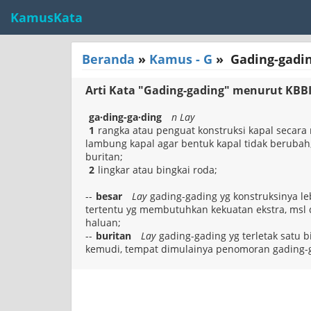
KamusKata
Beranda
»
Kamus - G
»
Gading-gadi
Arti Kata "Gading-gading" menurut KBB
ga·ding-ga·ding
n Lay
1
rangka atau penguat konstruksi kapal secara 
lambung kapal agar bentuk kapal tidak berubah,
buritan;
2
lingkar atau bingkai roda;
--
besar
Lay
gading-gading yg konstruksinya le
tertentu yg membutuhkan kekuatan ekstra, msl d
haluan;
--
buritan
Lay
gading-gading yg terletak satu 
kemudi, tempat dimulainya penomoran gading-