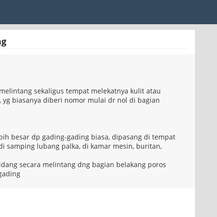
ng
I
melintang sekaligus tempat melekatnya kulit atau
 yg biasanya diberi nomor mulai dr nol di bagian
bih besar dp gading-gading biasa, dipasang di tempat
i samping lubang palka, di kamar mesin, buritan,
bidang secara melintang dng bagian belakang poros
gading