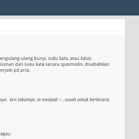
ngulang-ulang bunyi, suku kata, atau kata);
nsonan dan suku kata secara spasmodis, disebabkan
erjadi pd pria;
nya:
krn takutnya, ia menjadi ~ , susah untuk berbicara;
gagau