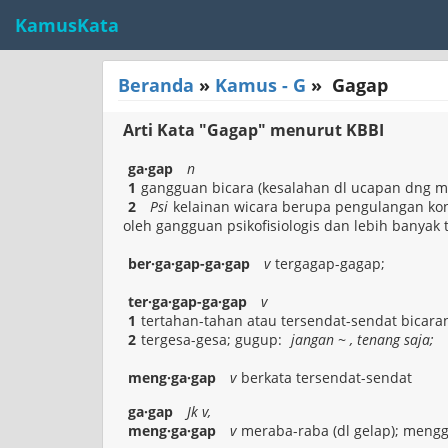
KamusKata
Beranda
»
Kamus - G
»
Gagap
Arti Kata "Gagap" menurut KBBI
ga·gap
n
1
gangguan bicara (kesalahan dl ucapan dng me
2
Psi
kelainan wicara berupa pengulangan ko
oleh gangguan psikofisiologis dan lebih banyak t
ber·ga·gap-ga·gap
v
tergagap-gagap;
ter·ga·gap-ga·gap
v
1
tertahan-tahan atau tersendat-sendat bicara
2
tergesa-gesa; gugup:
jangan ~ , tenang saja;
meng·ga·gap
v
berkata tersendat-sendat
ga·gap
Jk v,
meng·ga·gap
v
meraba-raba (dl gelap); meng