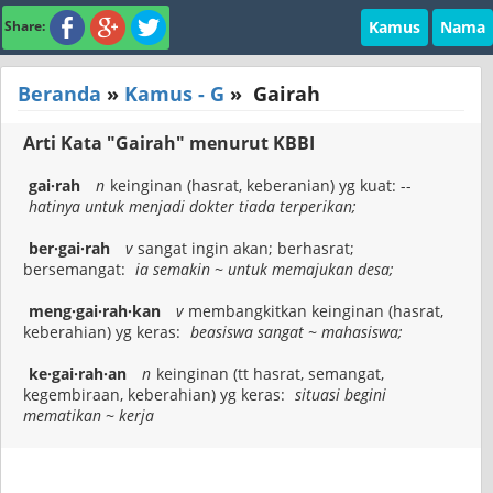
Kamus
Nama
Share:
Beranda
»
Kamus - G
»
Gairah
Arti Kata "Gairah" menurut KBBI
gai·rah
n
keinginan (hasrat, keberanian) yg kuat: --
hatinya untuk menjadi dokter tiada terperikan;
ber·gai·rah
v
sangat ingin akan; berhasrat;
bersemangat:
ia semakin ~ untuk memajukan desa;
meng·gai·rah·kan
v
membangkitkan keinginan (hasrat,
keberahian) yg keras:
beasiswa sangat ~ mahasiswa;
ke·gai·rah·an
n
keinginan (tt hasrat, semangat,
kegembiraan, keberahian) yg keras:
situasi begini
mematikan ~ kerja