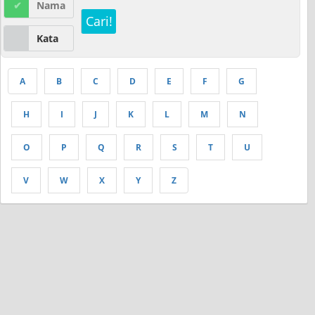
Nama
Cari!
Kata
A
B
C
D
E
F
G
H
I
J
K
L
M
N
O
P
Q
R
S
T
U
V
W
X
Y
Z