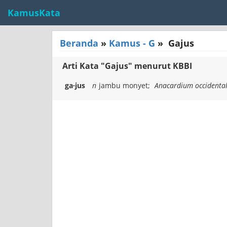
KamusKata
Beranda
»
Kamus - G
»
Gajus
Arti Kata "Gajus" menurut KBBI
ga·jus
n
jambu monyet;
Anacardium occidenta