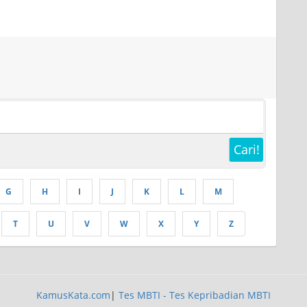
Cari!
G
H
I
J
K
L
M
T
U
V
W
X
Y
Z
KamusKata.com
|
Tes MBTI - Tes Kepribadian MBTI