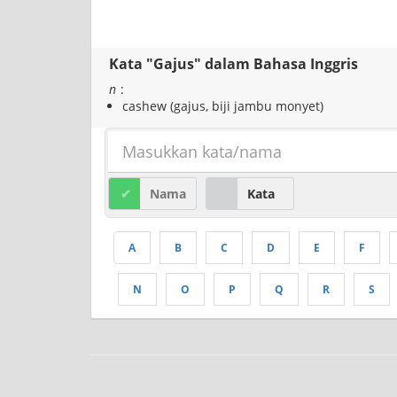
Kata "Gajus" dalam Bahasa Inggris
n
:
cashew (gajus, biji jambu monyet)
Nama
Kata
A
B
C
D
E
F
N
O
P
Q
R
S