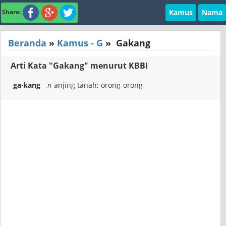
Kamus
Nama
Share:
Beranda
»
Kamus - G
»
Gakang
Arti Kata "Gakang" menurut KBBI
ga·kang
n
anjing tanah; orong-orong