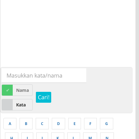
Nama
Cari!
Kata
A
B
C
D
E
F
G
H
I
J
K
L
M
N