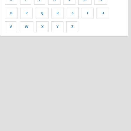
O
P
Q
R
S
T
U
V
W
X
Y
Z