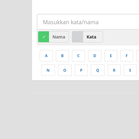
Nama
Kata
A
B
C
D
E
F
N
O
P
Q
R
S