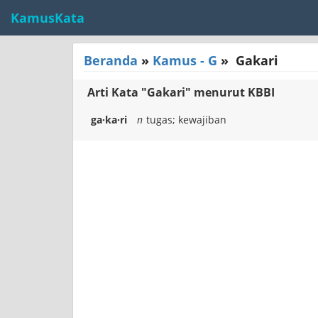
KamusKata
Beranda
»
Kamus - G
»
Gakari
Arti Kata "Gakari" menurut KBBI
ga·ka·ri
n
tugas; kewajiban