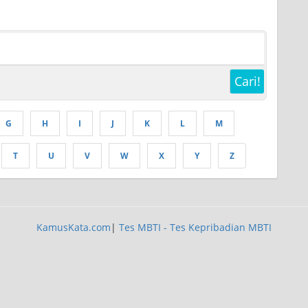
Cari!
G
H
I
J
K
L
M
T
U
V
W
X
Y
Z
KamusKata.com
|
Tes MBTI - Tes Kepribadian MBTI