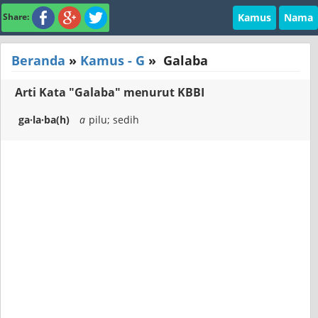
Kamus
Nama
Share:
Beranda
»
Kamus - G
»
Galaba
Arti Kata "Galaba" menurut KBBI
ga·la·ba(h)
a
pilu; sedih