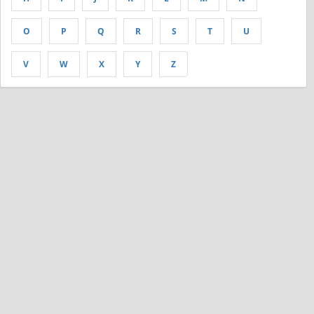
O
P
Q
R
S
T
U
V
W
X
Y
Z