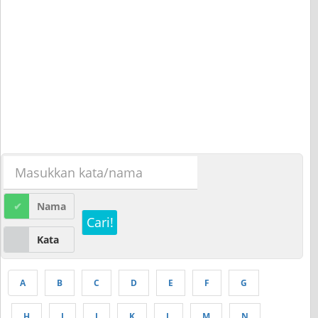
Nama
Cari!
Kata
A
B
C
D
E
F
G
H
I
J
K
L
M
N