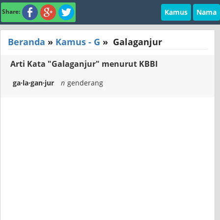
Kamus
Nama
Share:
Beranda
»
Kamus - G
»
Galaganjur
Arti Kata "Galaganjur" menurut KBBI
ga·la·gan·jur
n
genderang