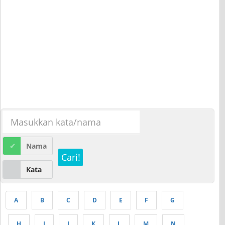
Nama
Cari!
Kata
A
B
C
D
E
F
G
H
I
J
K
L
M
N