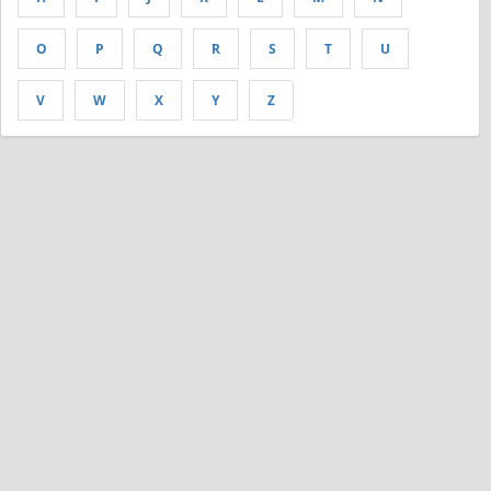
O
P
Q
R
S
T
U
V
W
X
Y
Z