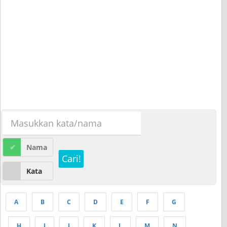
Nama
Cari!
Kata
A
B
C
D
E
F
G
H
I
J
K
L
M
N