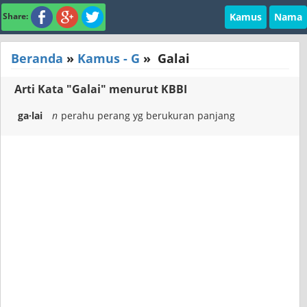
Kamus
Nama
Share:
Beranda
»
Kamus - G
»
Galai
Arti Kata "Galai" menurut KBBI
ga·lai
n
perahu perang yg berukuran panjang