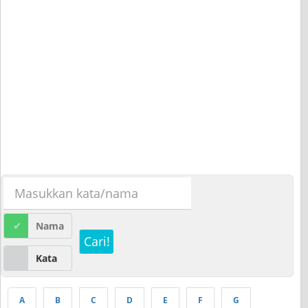
Nama
Cari!
Kata
A
B
C
D
E
F
G