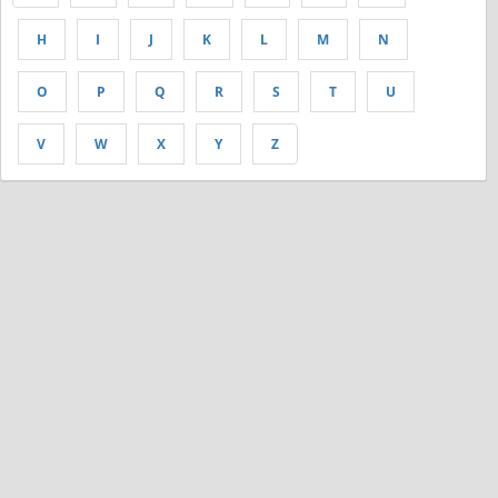
H
I
J
K
L
M
N
O
P
Q
R
S
T
U
V
W
X
Y
Z