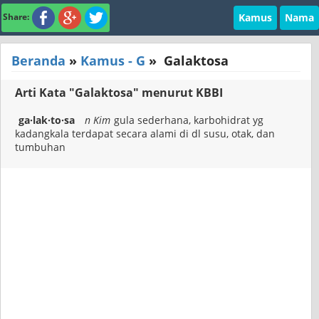
Kamus
Nama
Share:
Beranda
»
Kamus - G
»
Galaktosa
Arti Kata "Galaktosa" menurut KBBI
ga·lak·to·sa
n Kim
gula sederhana, karbohidrat yg
kadangkala terdapat secara alami di dl susu, otak, dan
tumbuhan