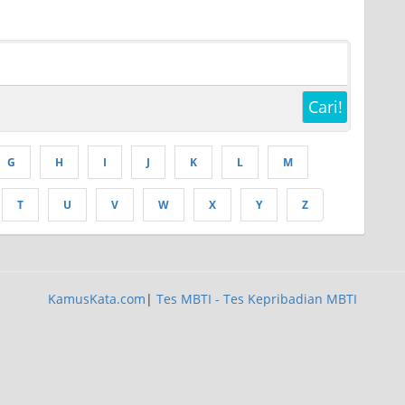
Cari!
G
H
I
J
K
L
M
T
U
V
W
X
Y
Z
KamusKata.com
|
Tes MBTI - Tes Kepribadian MBTI