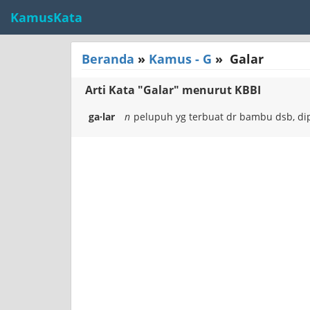
KamusKata
Beranda
»
Kamus - G
»
Galar
Arti Kata "Galar" menurut KBBI
ga·lar
n
pelupuh yg terbuat dr bambu dsb, dipak