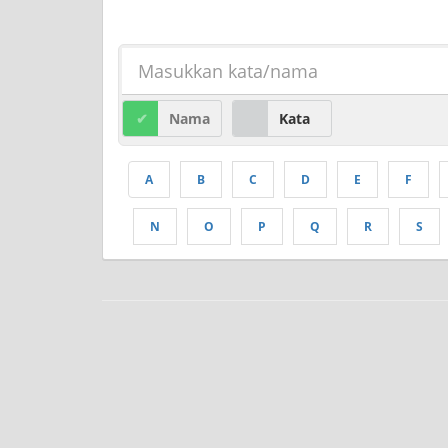
Nama
Kata
A
B
C
D
E
F
N
O
P
Q
R
S