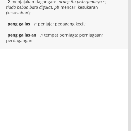
2
menjajakan dagangan:
orang itu pekerjaannya ~;
tiada beban batu digalas, pb
mencari kesukaran
(kesusahan);
peng·ga·las
n
penjaja; pedagang kecil;
peng·ga·las·an
n
tempat berniaga; perniagaan;
perdagangan