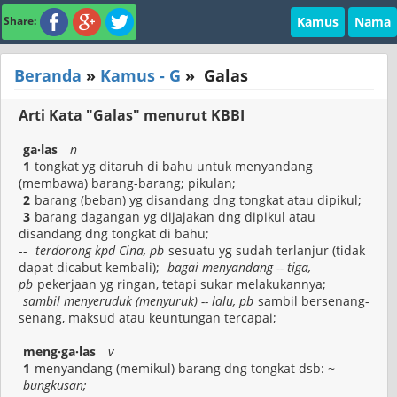
Kamus
Nama
Share:
Beranda
»
Kamus - G
»
Galas
Arti Kata "Galas" menurut KBBI
ga·las
n
1
tongkat yg ditaruh di bahu untuk menyandang
(membawa) barang-barang; pikulan;
2
barang (beban) yg disandang dng tongkat atau dipikul;
3
barang dagangan yg dijajakan dng dipikul atau
disandang dng tongkat di bahu;
--
terdorong kpd Cina, pb
sesuatu yg sudah terlanjur (tidak
dapat dicabut kembali);
bagai menyandang -- tiga,
pb
pekerjaan yg ringan, tetapi sukar melakukannya;
sambil menyeruduk (menyuruk) -- lalu, pb
sambil bersenang-
senang, maksud atau keuntungan tercapai;
meng·ga·las
v
1
menyandang (memikul) barang dng tongkat dsb: ~
bungkusan;