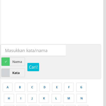
Nama
Cari!
Kata
A
B
C
D
E
F
G
H
I
J
K
L
M
N