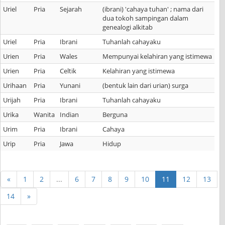
Uriel
Pria
Sejarah
(ibrani) 'cahaya tuhan' ; nama dari
dua tokoh sampingan dalam
genealogi alkitab
Uriel
Pria
Ibrani
Tuhanlah cahayaku
Urien
Pria
Wales
Mempunyai kelahiran yang istimewa
Urien
Pria
Celtik
Kelahiran yang istimewa
Urihaan
Pria
Yunani
(bentuk lain dari urian) surga
Urijah
Pria
Ibrani
Tuhanlah cahayaku
Urika
Wanita
Indian
Berguna
Urim
Pria
Ibrani
Cahaya
Urip
Pria
Jawa
Hidup
«
1
2
...
6
7
8
9
10
11
12
13
14
»