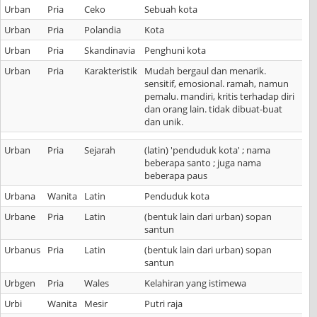
Urban
Pria
Ceko
Sebuah kota
Urban
Pria
Polandia
Kota
Urban
Pria
Skandinavia
Penghuni kota
Urban
Pria
Karakteristik
Mudah bergaul dan menarik.
sensitif, emosional. ramah, namun
pemalu. mandiri, kritis terhadap diri
dan orang lain. tidak dibuat-buat
dan unik.
Urban
Pria
Sejarah
(latin) 'penduduk kota' ; nama
beberapa santo ; juga nama
beberapa paus
Urbana
Wanita
Latin
Penduduk kota
Urbane
Pria
Latin
(bentuk lain dari urban) sopan
santun
Urbanus
Pria
Latin
(bentuk lain dari urban) sopan
santun
Urbgen
Pria
Wales
Kelahiran yang istimewa
Urbi
Wanita
Mesir
Putri raja