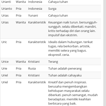
Urianti
Wanita
Indonesia
Cahaya tuhan
Urianto
Pria
Indonesia
Surga
Urias
Pria
Yunani
Cahaya tuhan
Urias
Wanita
Karakteristik
Keuangan naik turun. bersungguh-
sungguh. selalu diberkati. mandiri,
kritis terhadap diri dan orang lain.
impulsif dan ekstrim.
Uric
Pria
Karakteristik
Idealis dalam hubungan. terikat
tugas, rela berkorban. artistik,
memiliki selera yang bagus.
ekspresif, ceria.
Urice
Wanita
Kristiani
Terang
Urie
Pria
Rusia
Tuhan adalah penerang
Uriel
Pria
Kristiani
Tuhan adalah cahayaku
Uriel
Pria
Karakteristik
Kreatif dan penuh inspirasi.
berusaha mengembangkan
kehidupan masyarakat.selalu
diberkati. penuh semangat, mudah
beradaptasi. memiliki keahlian
berbicara yang baik.