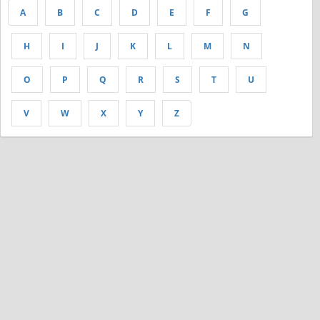
A
B
C
D
E
F
G
H
I
J
K
L
M
N
O
P
Q
R
S
T
U
V
W
X
Y
Z