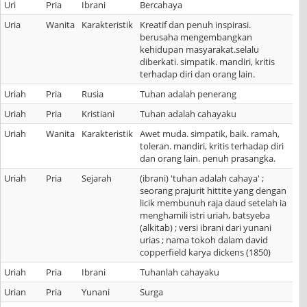
Uri
Pria
Ibrani
Bercahaya
Uria
Wanita
Karakteristik
Kreatif dan penuh inspirasi.
berusaha mengembangkan
kehidupan masyarakat.selalu
diberkati. simpatik. mandiri, kritis
terhadap diri dan orang lain.
Uriah
Pria
Rusia
Tuhan adalah penerang
Uriah
Pria
Kristiani
Tuhan adalah cahayaku
Uriah
Wanita
Karakteristik
Awet muda. simpatik, baik. ramah,
toleran. mandiri, kritis terhadap diri
dan orang lain. penuh prasangka.
Uriah
Pria
Sejarah
(ibrani) 'tuhan adalah cahaya' ;
seorang prajurit hittite yang dengan
licik membunuh raja daud setelah ia
menghamili istri uriah, batsyeba
(alkitab) ; versi ibrani dari yunani
urias ; nama tokoh dalam david
copperfield karya dickens (1850)
Uriah
Pria
Ibrani
Tuhanlah cahayaku
Urian
Pria
Yunani
Surga