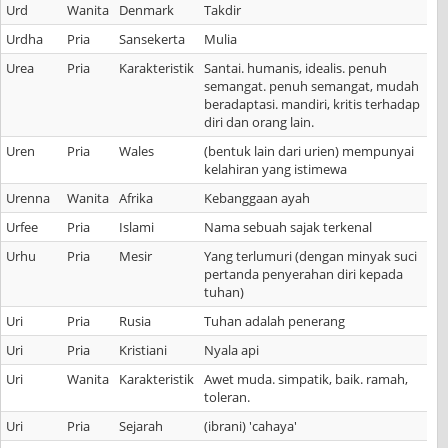
Urd
Wanita
Denmark
Takdir
Urdha
Pria
Sansekerta
Mulia
Urea
Pria
Karakteristik
Santai. humanis, idealis. penuh
semangat. penuh semangat, mudah
beradaptasi. mandiri, kritis terhadap
diri dan orang lain.
Uren
Pria
Wales
(bentuk lain dari urien) mempunyai
kelahiran yang istimewa
Urenna
Wanita
Afrika
Kebanggaan ayah
Urfee
Pria
Islami
Nama sebuah sajak terkenal
Urhu
Pria
Mesir
Yang terlumuri (dengan minyak suci
pertanda penyerahan diri kepada
tuhan)
Uri
Pria
Rusia
Tuhan adalah penerang
Uri
Pria
Kristiani
Nyala api
Uri
Wanita
Karakteristik
Awet muda. simpatik, baik. ramah,
toleran.
Uri
Pria
Sejarah
(ibrani) 'cahaya'