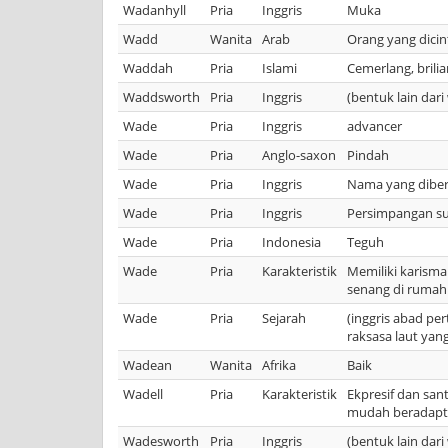
Wadanhyll
Pria
Inggris
Muka
Wadd
Wanita
Arab
Orang yang dicin
Waddah
Pria
Islami
Cemerlang, brili
Waddsworth
Pria
Inggris
(bentuk lain dar
Wade
Pria
Inggris
advancer
Wade
Pria
Anglo-saxon
Pindah
Wade
Pria
Inggris
Nama yang diber
Wade
Pria
Inggris
Persimpangan s
Wade
Pria
Indonesia
Teguh
Wade
Pria
Karakteristik
Memiliki karisma
senang di rumah
Wade
Pria
Sejarah
(inggris abad per
raksasa laut yan
Wadean
Wanita
Afrika
Baik
Wadell
Pria
Karakteristik
Ekpresif dan san
mudah beradaptas
Wadesworth
Pria
Inggris
(bentuk lain dar