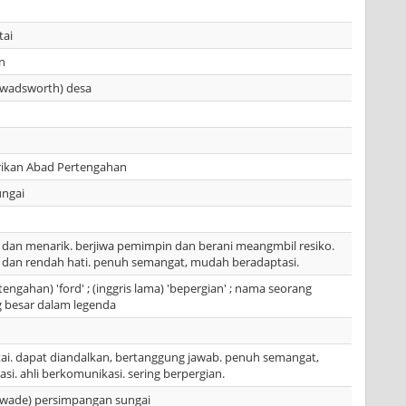
tai
an
i wadsworth) desa
ikan Abad Pertengahan
ungai
 dan menarik. berjiwa pemimpin dan berani meangmbil resiko.
 dan rendah hati. penuh semangat, mudah beradaptasi.
tengahan) 'ford' ; (inggris lama) 'bepergian' ; nama seorang
g besar dalam legenda
tai. dapat diandalkan, bertanggung jawab. penuh semangat,
i. ahli berkomunikasi. sering berpergian.
i wade) persimpangan sungai