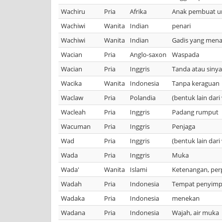
Wachiru
Pria
Afrika
Anak pembuat u
Wachiwi
Wanita
Indian
penari
Wachiwi
Wanita
Indian
Gadis yang mena
Wacian
Pria
Anglo-saxon
Waspada
Wacian
Pria
Inggris
Tanda atau sinya
Wacika
Wanita
Indonesia
Tanpa keraguan
Waclaw
Pria
Polandia
(bentuk lain dar
Wacleah
Pria
Inggris
Padang rumput
Wacuman
Pria
Inggris
Penjaga
Wad
Pria
Inggris
(bentuk lain dar
Wada
Pria
Inggris
Muka
Wada'
Wanita
Islami
Ketenangan, per
Wadah
Pria
Indonesia
Tempat penyim
Wadaka
Pria
Indonesia
menekan
Wadana
Pria
Indonesia
Wajah, air muka