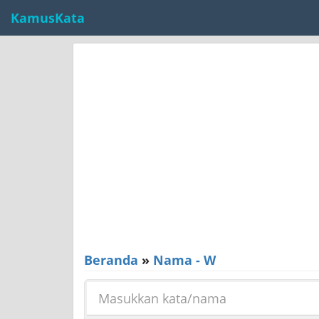
KamusKata
Beranda
»
Nama - W