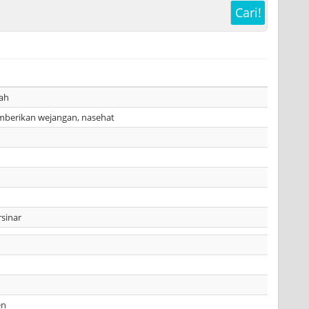
Cari!
lah
berikan wejangan, nasehat
sinar
en