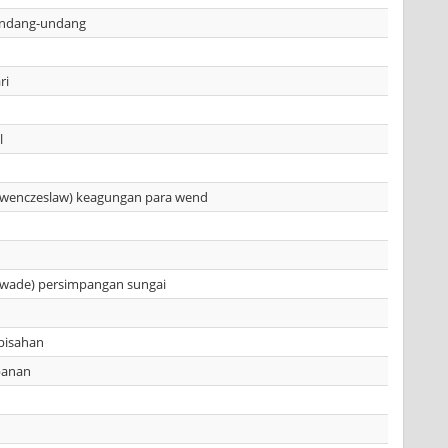
ndang-undang
ri
l
i wenczeslaw) keagungan para wend
i wade) persimpangan sungai
pisahan
panan