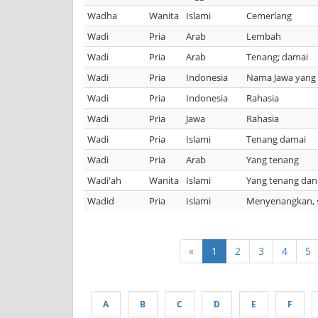
Wadha
Wanita
Islami
Cemerlang
Wadi
Pria
Arab
Lembah
Wadi
Pria
Arab
Tenang; damai
Wadi
Pria
Indonesia
Nama Jawa yang b
Wadi
Pria
Indonesia
Rahasia
Wadi
Pria
Jawa
Rahasia
Wadi
Pria
Islami
Tenang damai
Wadi
Pria
Arab
Yang tenang
Wadi'ah
Wanita
Islami
Yang tenang da
Wadid
Pria
Islami
Menyenangkan, s
«
1
2
3
4
5
A
B
C
D
E
F