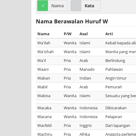
Nama
Kata
Nama Berawalan Huruf W
Nama
P/W
Asal
Arti
Wa'ilah
Wanita
Islami
Kebali kepada al
Wa'izhah
Wanita
Islami
Wanita yang mem
Wa'il
Pria
Arab
Berlindung
Waani
Pria
Manado
Pahlawan
Waban
Pria
Indian
Angin timur
Wabil
Pria
Arab
Pemurah
Wabisa
Wanita
Islami
Sesuatu yang ber
Wacaka
Wanita
Indonesia
Dibicarakan
Wacana
Wanita
Indonesia
Pelajaran
Wacfeld
Pria
Inggris
Dari lapangan
Wachiru
Pria
Afrika
Anggota perlem