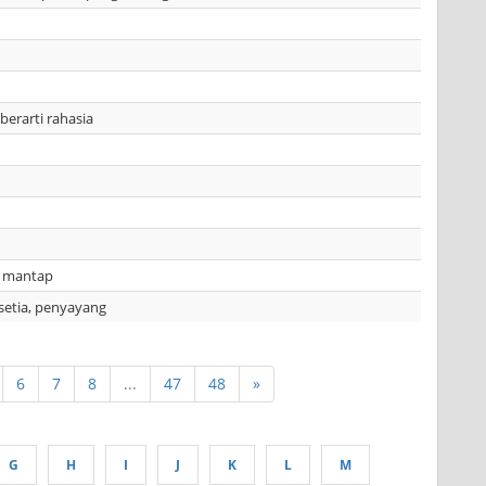
erarti rahasia
n mantap
etia, penyayang
6
7
8
...
47
48
»
G
H
I
J
K
L
M