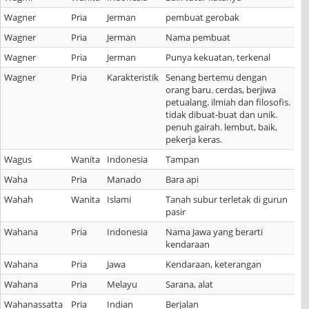
Wagner
Pria
Jerman
pembuat gerobak
Wagner
Pria
Jerman
Nama pembuat
Wagner
Pria
Jerman
Punya kekuatan, terkenal
Wagner
Pria
Karakteristik
Senang bertemu dengan
orang baru. cerdas, berjiwa
petualang. ilmiah dan filosofis.
tidak dibuat-buat dan unik.
penuh gairah. lembut, baik,
pekerja keras.
Wagus
Wanita
Indonesia
Tampan
Waha
Pria
Manado
Bara api
Wahah
Wanita
Islami
Tanah subur terletak di gurun
pasir
Wahana
Pria
Indonesia
Nama Jawa yang berarti
kendaraan
Wahana
Pria
Jawa
Kendaraan, keterangan
Wahana
Pria
Melayu
Sarana, alat
Wahanassatta
Pria
Indian
Berjalan