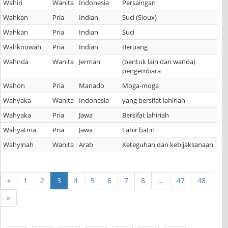
Wahiri
Wanita
Indonesia
Persaingan
Wahkan
Pria
Indian
Suci (Sioux)
Wahkan
Pria
Indian
Suci
Wahkoowah
Pria
Indian
Beruang
Wahnda
Wanita
Jerman
(bentuk lain dari wanda)
pengembara
Wahon
Pria
Manado
Moga-moga
Wahyaka
Wanita
Indonesia
yang bersifat lahiriah
Wahyaka
Pria
Jawa
Bersifat lahiriah
Wahyatma
Pria
Jawa
Lahir batin
Wahyinah
Wanita
Arab
Keteguhan dan kebijaksanaan
«
1
2
3
4
5
6
7
8
...
47
48
»