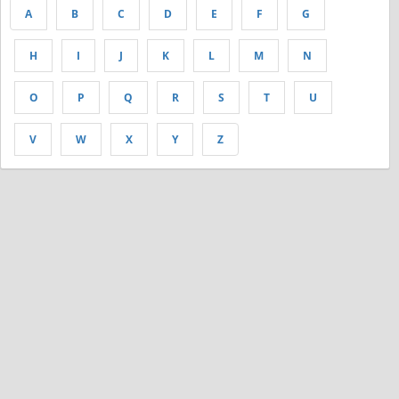
A
B
C
D
E
F
G
H
I
J
K
L
M
N
O
P
Q
R
S
T
U
V
W
X
Y
Z