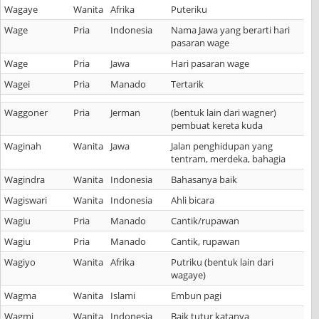
Wagaye
Wanita
Afrika
Puteriku
Wage
Pria
Indonesia
Nama Jawa yang berarti hari
pasaran wage
Wage
Pria
Jawa
Hari pasaran wage
Wagei
Pria
Manado
Tertarik
Waggoner
Pria
Jerman
(bentuk lain dari wagner)
pembuat kereta kuda
Waginah
Wanita
Jawa
Jalan penghidupan yang
tentram, merdeka, bahagia
Wagindra
Wanita
Indonesia
Bahasanya baik
Wagiswari
Wanita
Indonesia
Ahli bicara
Wagiu
Pria
Manado
Cantik/rupawan
Wagiu
Pria
Manado
Cantik, rupawan
Wagiyo
Wanita
Afrika
Putriku (bentuk lain dari
wagaye)
Wagma
Wanita
Islami
Embun pagi
Wagmi
Wanita
Indonesia
Baik tutur katanya