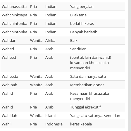
Wahanassatta
Pria
Indian
Yang berjalan
Wahchinksapa
Pria
Indian
Bijaksana
Wahchintonka
Pria
Indian
berlatih keras
Wahchintonka
Pria
Indian
Banyak berlatih
Wahdan
Wanita
Afrika
Baik
Wahed
Pria
Arab
Sendirian
Waheed
Pria
Arab
(bentuk lain dari wahid)
kesamaan khusu,suka
menyendiri
Waheeda
Wanita
Arab
Satu dan hanya satu
Wahibah
Wanita
Arab
Memberikan donor
Wahid
Pria
Arab
Kesamaan khusu,suka
menyendiri
Wahid
Pria
Arab
Tunggal eksekutif
Wahidah
Wanita
Islami
Yang satu-satunya, sendirian
Wahil
Pria
Indonesia
keras kepala